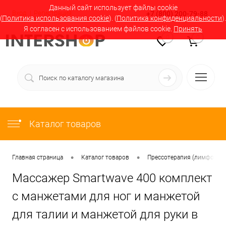
Данный сайт использует файлы cookie
Вход
Регистрация
+7 (800) 200-79-88
(
Политика использования cookie
). (
Политика конфиденциальности
).
Я согласен с использованием файлов cookie.
Принять
0
0
Каталог товаров
•
•
Главная страница
Каталог товаров
Прессотерапия (лимфодрен
Массажер Smartwave 400 комплект
с манжетами для ног и манжетой
для талии и манжетой для руки в