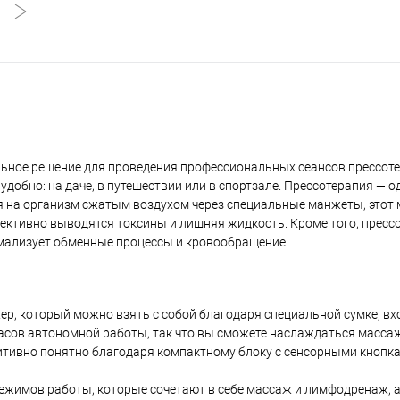
ьное решение для проведения профессиональных сеансов прессот
удобно: на даче, в путешествии или в спортзале. Прессотерапия — о
на организм сжатым воздухом через специальные манжеты, этот 
фективно выводятся токсины и лишняя жидкость. Кроме того, пресс
рмализует обменные процессы и кровообращение.
ер, который можно взять с собой благодаря специальной сумке, вх
часов автономной работы, так что вы сможете наслаждаться масса
тивно понятно благодаря компактному блоку с сенсорными кнопк
режимов работы, которые сочетают в себе массаж и лимфодренаж, 