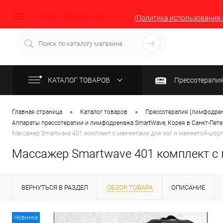
Вход
Регистрация
(
Политика использования 
КАТАЛОГ ТОВАРОВ
Прессотерапи
•
•
Главная страница
Каталог товаров
Прессотерапия (лимфодрен
Аппараты прессотерапии и лимфодренажа SmartWave, Корея в Санкт-Пете
Массажер Smartwave 401 комплект с манжетами для ног и манжетой-шорт
Массажер Smartwave 401 комплект с 
ВЕРНУТЬСЯ В РАЗДЕЛ
ОБЗОР ТОВАРА
ОПИСАНИЕ
Новинка