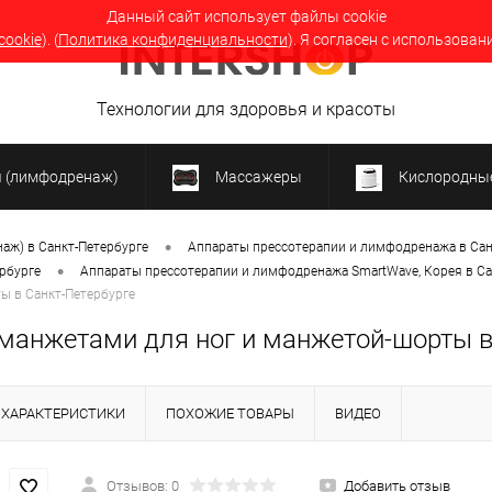
Данный сайт использует файлы cookie
cookie
). (
Политика конфиденциальности
). Я согласен с использован
Технологии для здоровья и красоты
я (лимфодренаж)
Массажеры
Кислородные
•
аж) в Санкт-Петербурге
Аппараты прессотерапии и лимфодренажа в Сан
•
рбурге
Аппараты прессотерапии и лимфодренажа SmartWave, Корея в Са
ы в Санкт-Петербурге
манжетами для ног и манжетой-шорты в
ХАРАКТЕРИСТИКИ
ПОХОЖИЕ ТОВАРЫ
ВИДЕО
Отзывов: 0
Добавить отзыв