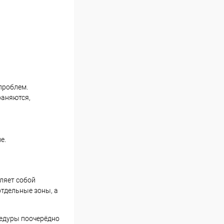
проблем.
раняются,
е.
ляет собой
тдельные зоны, а
цедуры поочерёдно