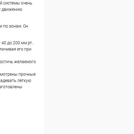
й системы очень
у движению
и по зонам. Он
40 до 200 мм рт..
личивая его при
достичь желаемого
усмотрены прочные
надевать лёгкую
изготовлены