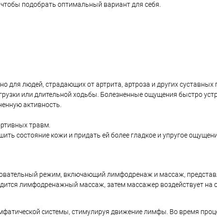
, чтобы подобрать оптимальный вариант для себя.
о для людей, страдающих от артрита, артроза и других суставных 
грузки или длительной ходьбы. Болезненные ощущения быстро уст
ненную активность.
ортивных травм.
ить состояние кожи и придать ей более гладкое и упругое ощущени
довательный режим, включающий лимфодренаж и массаж, представ
одится лимфодренажный массаж, затем массажер воздействует на о
имфатической системы, стимулируя движение лимфы. Во время про