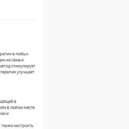
ерапии в любых
дин из самых
метод стимулирует
отерапия улучшает
одящей в
жем в любом месте.
ами и
а также настроить