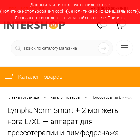
Данный сайт использует файлы cookie
Вход
Регистрация
+7 (800) 200-79-88
(
Политика использования cookie
). (
Политика конфиденциальности
).
Я согласен с использованием файлов cookie.
Принять
0
0
Каталог товаров
•
•
Главная страница
Каталог товаров
Прессотерапия (лимфодрен
LymphaNorm Smart + 2 манжеты
нога L/XL — аппарат для
прессотерапии и лимфодренажа