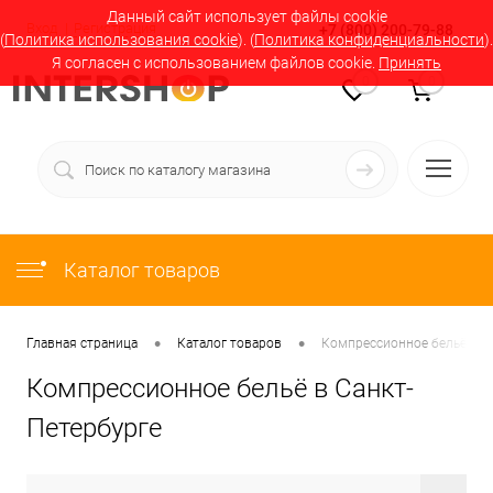
Данный сайт использует файлы cookie
Вход
Регистрация
+7 (800) 200-79-88
(
Политика использования cookie
). (
Политика конфиденциальности
).
Я согласен с использованием файлов cookie.
Принять
0
0
Каталог товаров
•
•
Главная страница
Каталог товаров
Компрессионное бельё в С
Компрессионное бельё в Санкт-
Петербурге