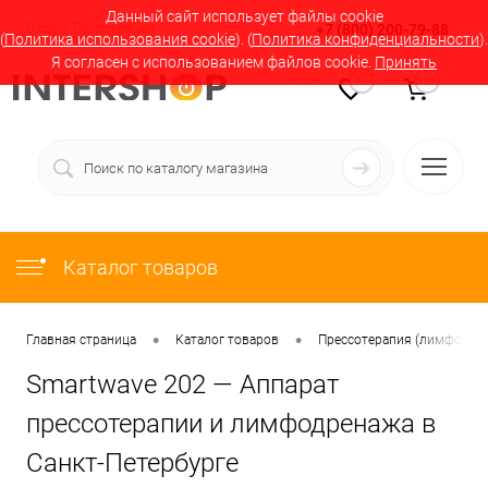
Данный сайт использует файлы cookie
Вход
Регистрация
+7 (800) 200-79-88
(
Политика использования cookie
). (
Политика конфиденциальности
).
Я согласен с использованием файлов cookie.
Принять
0
0
Каталог товаров
•
•
Главная страница
Каталог товаров
Прессотерапия (лимфодрен
Smartwave 202 — Аппарат
прессотерапии и лимфодренажа в
Санкт-Петербурге