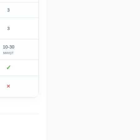
3
3
10-30
минут
✓
×