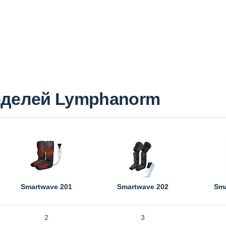
оделей Lymphanorm
Smartwave 201
Smartwave 202
Sma
2
3