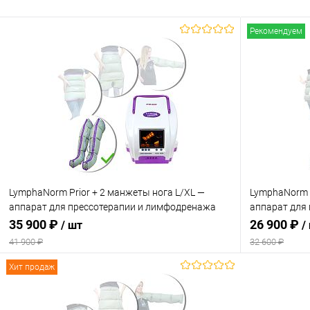
Рекомендуем
LymphaNorm Prior + 2 манжеты нога L/XL —
LymphaNorm 
аппарат для прессотерапии и лимфодренажа
аппарат для
для дома
для дома
35 900 ₽
26 900 ₽
/ шт
/
41 900 ₽
32 600 ₽
Хит продаж
В корзину