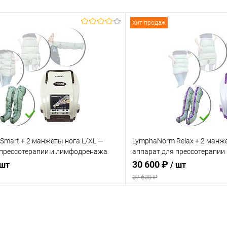
Хит продаж
Smart + 2 манжеты нога L/XL —
LymphaNorm Relax + 2 манже
 прессотерапии и лимфодренажа
аппарат для прессотерапии
для дома
30 600 ₽
 шт
/ шт
37 600 ₽
В корзину
В корз