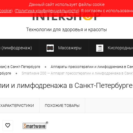
Данный сайт использует файлы cookie
cookie
). (
Политика конфиденциальности
). Я согласен с использован
Технологии для здоровья и красоты
я (лимфодренаж)
Массажеры
Кислородные
•
аж) в Санкт-Петербурге
Аппараты прессотерапии и лимфодренажа в Сан
•
рбурге
Smartwave 200 — Аппарат прессотерапии и лимфодренажа в Санк
пии и лимфодренажа в Санкт-Петербурге
ХАРАКТЕРИСТИКИ
ПОХОЖИЕ ТОВАРЫ