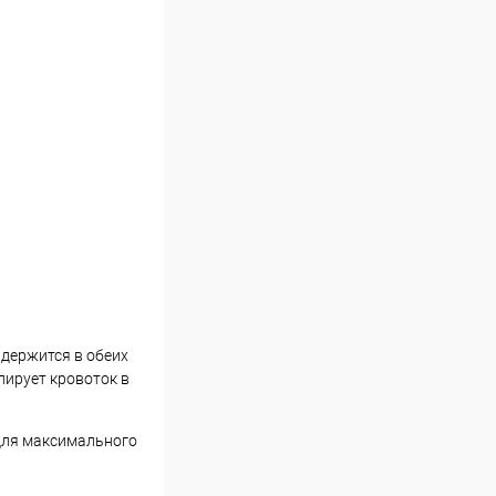
 держится в обеих
лирует кровоток в
 для максимального