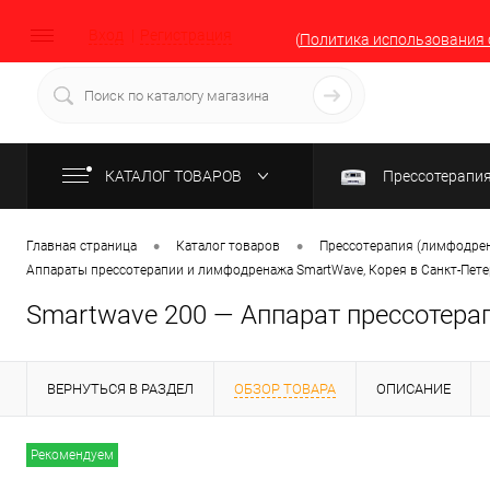
Вход
Регистрация
(
Политика использования 
КАТАЛОГ ТОВАРОВ
Прессотерапи
•
•
Главная страница
Каталог товаров
Прессотерапия (лимфодрен
Аппараты прессотерапии и лимфодренажа SmartWave, Корея в Санкт-Пете
Smartwave 200 — Аппарат прессотера
ВЕРНУТЬСЯ В РАЗДЕЛ
ОБЗОР ТОВАРА
ОПИСАНИЕ
Рекомендуем