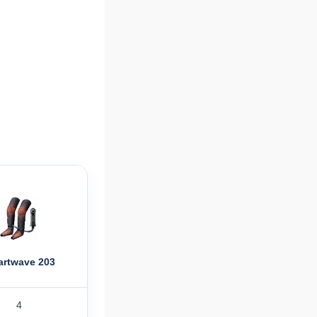
rtwave 203
4