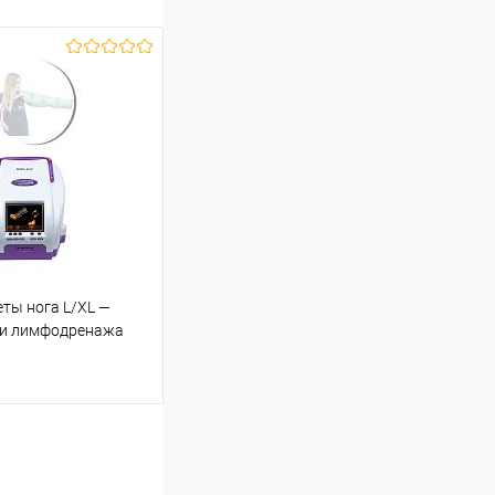
ты нога L/XL —
 и лимфодренажа
ину