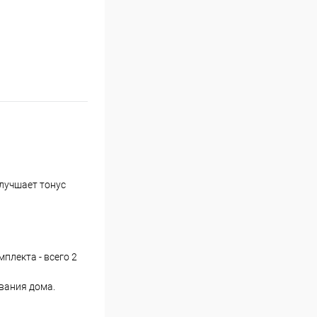
лучшает тонус
плекта - всего 2
вания дома.