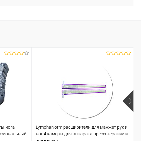
ты нога
LymphaNorm расширители для манжет рук и
L
ссиональный
ног 4 камеры для аппарата прессотерапии и
к
лимфодренажа
л