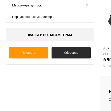
Массажеры для рук
3
Перкуссионные массажеры
1
ФИЛЬТР ПО ПАРАМЕТРАМ
Виб
Показать
Сбросить
800
6 9
9 900
В
С