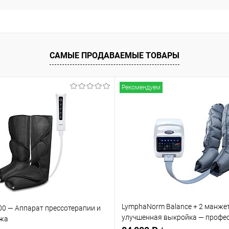
САМЫЕ ПРОДАВАЕМЫЕ ТОВАРЫ
Рекомендуем
LymphaNorm Balance + 2 манже
00 — Аппарат прессотерапии и
улучшенная выкройка — профе
жа
аппарат для прессотерапии и