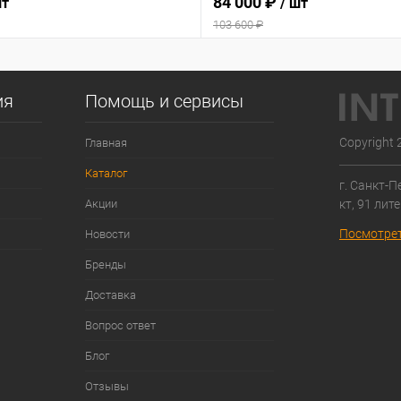
84 000 ₽
шт
/ шт
лимфодренажа для салона кра
103 600 ₽
ия
Помощь и сервисы
Copyright 
Главная
Каталог
г. Санкт-П
кт, 91 лит
Акции
Посмотрет
Новости
Бренды
Доставка
Вопрос ответ
Блог
Отзывы