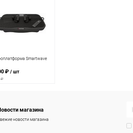
роплатформа Smartwave
00 ₽
/ шт
 ₽
Подписаться
Новости магазина
 избранное
Недоступно
вежие новости магазина