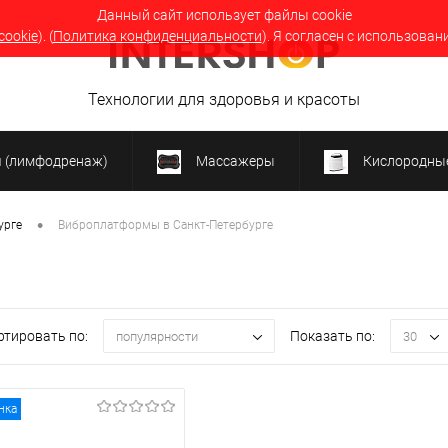
Данный сайт использует файлы cookie
cookie
). (
Политика конфиденциальности
). Я согласен с использован
Технологии для здоровья и красоты
я (лимфодренаж)
Массажеры
Кислородные
•
урге
Виброплатформы в Санкт-Петербурге
ртировать по:
Показать по:
популярности
30
нка