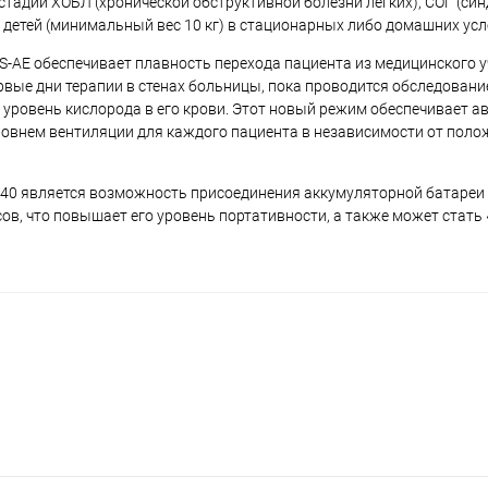
тадии ХОБЛ (хронической обструктивной болезни легких), СОГ (си
детей (минимальный вес 10 кг) в стационарных либо домашних усл
AE обеспечивает плавность перехода пациента из медицинского у
ые дни терапии в стенах больницы, пока проводится обследовани
 уровень кислорода в его крови. Этот новый режим обеспечивает 
внем вентиляции для каждого пациента в независимости от полож
 A40 является возможность присоединения аккумуляторной батареи 
ов, что повышает его уровень портативности, а также может стать