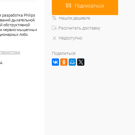
Подписаться
 разработка Philips
Нашли дешевле
еваний дыхательной
ой обструктивной
Рассчитать доставку
) и нервно-мышечных
ационарных либо
Недоступно
ктеристики
Поделиться
ША