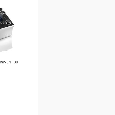
аться
Недоступно
smaVENT 30
аться
Недоступно