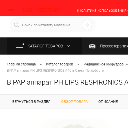
Вход
Регистрация
(
Политика использования 
КАТАЛОГ ТОВАРОВ
Прессотерапи
•
•
Главная страница
Каталог товаров
Медицинское оборудование
BIPAP аппарат PHILIPS RESPIRONICS A40 в Санкт-Петербурге
BIPAP аппарат PHILIPS RESPIRONICS A
ВЕРНУТЬСЯ В РАЗДЕЛ
ОБЗОР ТОВАРА
ОПИСАНИЕ