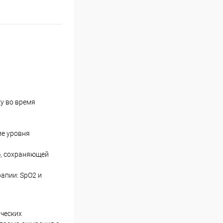
у во время
ие уровня
ю, сохраняющей
апии: SpO2 и
ических