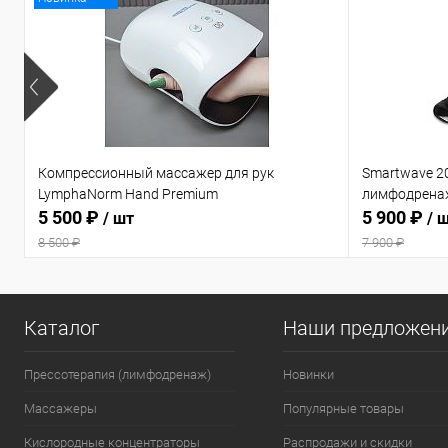
Компрессионный массажер для рук
Smartwave 2
LymphaNorm Hand Premium
лимфодрена
5 500 ₽
5 900 ₽
/ шт
/ 
8 500 ₽
7 900 ₽
Каталог
Наши предложен
Прессотерапия (лимфодренаж)
Новинки
Массажеры
Популярные товары
Кислородные концентраторы
Распродажи и скидки