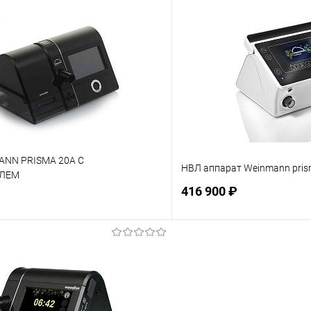
Подписаться
Подпис
ое
Недоступно
В избранное
ANN PRISMA 20A C
НВЛ аппарат Weinmann pri
ЛЕМ
416 900 ₽
Подписаться
Подпис
ое
Недоступно
В избранное