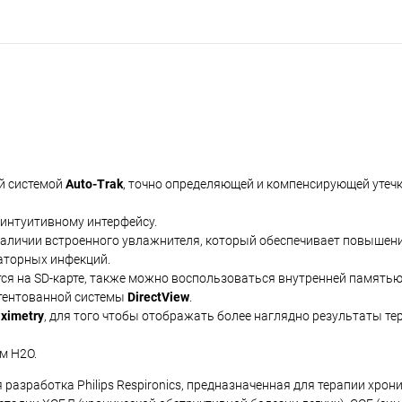
й системой
Auto-Trak
, точно определяющей и компенсирующей утечк
 интуитивному интерфейсу.
аличии встроенного увлажнителя, который обеспечивает повышен
аторных инфекций.
тся на SD-карте, также можно воспользоваться внутренней память
атентованной системы
DirectView
.
ximetry
, для того чтобы отображать более наглядно результаты тер
м H2O.
азработка Philips Respironics, предназначенная для терапии хрон