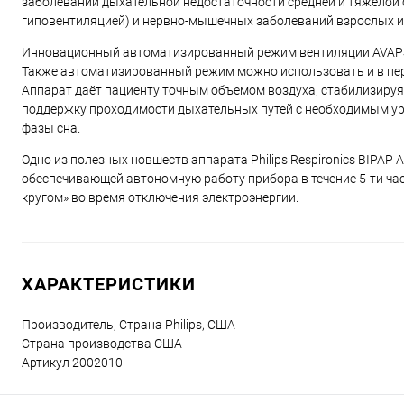
заболеваний дыхательной недостаточности средней и тяжёлой с
гиповентиляцией) и нервно-мышечных заболеваний взрослых и 
Инновационный автоматизированный режим вентиляции AVAPS-
Также автоматизированный режим можно использовать и в перв
Аппарат даёт пациенту точным объемом воздуха, стабилизируя
поддержку проходимости дыхательных путей с необходимым уро
фазы сна.
Одно из полезных новшеств аппарата Philips Respironics BIPAP
обеспечивающей автономную работу прибора в течение 5-ти час
кругом» во время отключения электроэнергии.
ХАРАКТЕРИСТИКИ
Производитель, Страна
Philips, США
Страна производства
США
Артикул
2002010