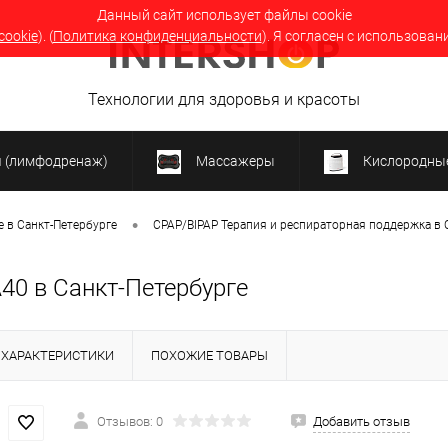
Данный сайт использует файлы cookie
cookie
). (
Политика конфиденциальности
). Я согласен с использован
Технологии для здоровья и красоты
я (лимфодренаж)
Массажеры
Кислородные
•
 в Санкт-Петербурге
CPAP/BIPAP Терапия и респираторная поддержка в 
40 в Санкт-Петербурге
ХАРАКТЕРИСТИКИ
ПОХОЖИЕ ТОВАРЫ
Отзывов: 0
Добавить отзыв