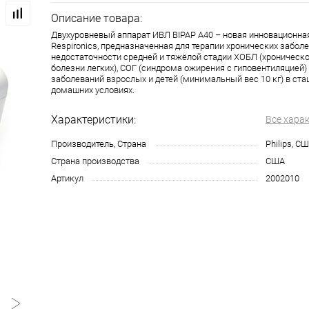
Описание товара:
Двухуровневый аппарат ИВЛ BIPAP A40 – новая инновационная
Respironics, предназначенная для терапии хронических забол
недостаточности средней и тяжёлой стадии ХОБЛ (хроническ
болезни легких), СОГ (синдрома ожирения с гиповентиляцией
заболеваний взрослых и детей (минимальный вес 10 кг) в ст
домашних условиях.
Характеристики:
Все хара
Производитель, Страна
Philips, С
Страна производства
США
Артикул
2002010