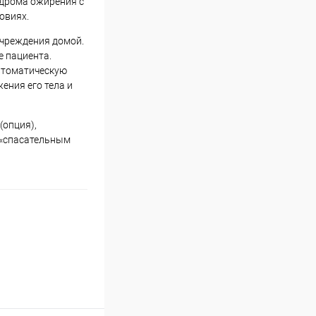
ндрома ожирения с
овиях.
чреждения домой.
е пациента.
автоматическую
ения его тела и
(опция),
 «спасательным