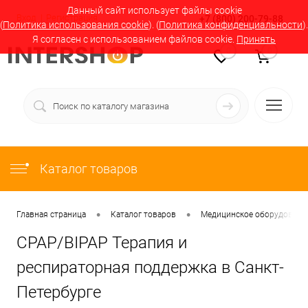
Данный сайт использует файлы cookie
Вход
Регистрация
+7 (800) 200-79-88
(
Политика использования cookie
). (
Политика конфиденциальности
).
Я согласен с использованием файлов cookie.
Принять
0
0
Каталог товаров
•
•
Главная страница
Каталог товаров
Медицинское оборудование
CPAP/BIPAP Терапия и
респираторная поддержка в Санкт-
Петербурге