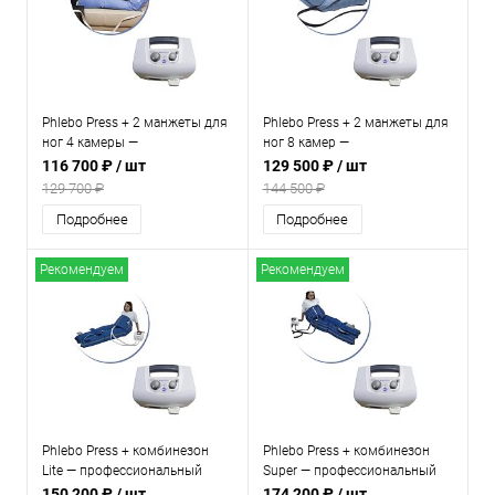
Phlebo Press + 2 манжеты для
Phlebo Press + 2 манжеты для
ног 4 камеры —
ног 8 камер —
профессиональный аппарат
профессиональный аппарат
116 700 ₽
/ шт
129 500 ₽
/ шт
для прессотерапии и
для прессотерапии и
129 700 ₽
144 500 ₽
лимфодренажа
лимфодренажа
Подробнее
Подробнее
Рекомендуем
Рекомендуем
Phlebo Press + комбинезон
Phlebo Press + комбинезон
Lite — профессиональный
Super — профессиональный
аппарат для прессотерапии и
аппарат для прессотерапии и
150 200 ₽
/ шт
174 200 ₽
/ шт