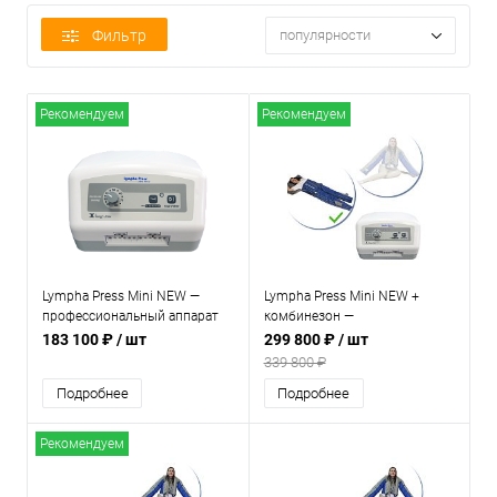
Фильтр
популярности
Рекомендуем
Рекомендуем
Lympha Press Mini NEW —
Lympha Press Mini NEW +
профессиональный аппарат
комбинезон —
для прессотерапии и
профессиональный аппарат
183 100 ₽
/ шт
299 800 ₽
/ шт
лимфодренажа
для прессотерапии и
339 800 ₽
лимфодренажа
Подробнее
Подробнее
Рекомендуем