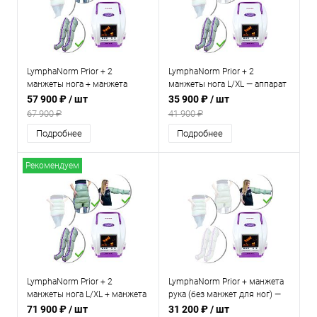
LymphaNorm Prior + 2
LymphaNorm Prior + 2
манжеты нога + манжета
манжеты нога L/XL — аппарат
шорты — аппарат для
для прессотерапии и
57 900 ₽
/ шт
35 900 ₽
/ шт
прессотерапии и
лимфодренажа для дома
67 900 ₽
41 900 ₽
лимфодренажа для дома
Подробнее
Подробнее
Рекомендуем
LymphaNorm Prior + 2
LymphaNorm Prior + манжета
манжеты нога L/XL + манжета
рука (без манжет для ног) —
рука + шорты — аппарат для
аппарат для прессотерапии и
71 900 ₽
/ шт
31 200 ₽
/ шт