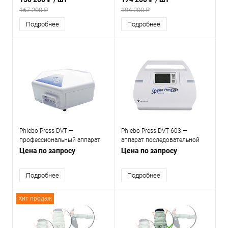
лимфодренажа
лимфодренажа
167 200 ₽
194 200 ₽
Подробнее
Подробнее
Phlebo Press DVT —
Phlebo Press DVT 603 —
профессиональный аппарат
аппарат последовательной
для прессотерапии и
компрессии
Цена по запросу
Цена по запросу
лимфодренажа
Подробнее
Подробнее
Хит продаж