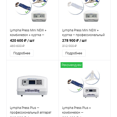
Lympha Press Mini NEW +
Lympha Press Mini NEW +
комбинезон + куртка —
куртка — профессиональный
профессиональный аппарат
аппарат для прессотерапии и
420 600 ₽
/ шт
278 900 ₽
/ шт
для прессотерапии и
лимфодренажа
469 600 ₽
312 900 ₽
лимфодренажа
Подробнее
Подробнее
Рекомендуем
Lympha Press Plus —
Lympha Press Plus +
профессиональный аппарат
комбинезон —