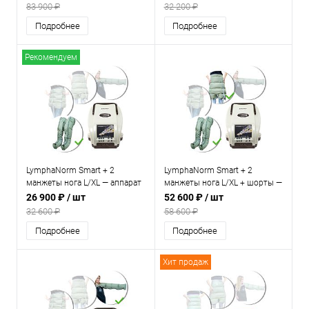
прессотерапии и
лимфодренажа для дома
83 900 ₽
32 200 ₽
лимфодренажа для дома
Подробнее
Подробнее
Рекомендуем
LymphaNorm Smart + 2
LymphaNorm Smart + 2
манжеты нога L/XL — аппарат
манжеты нога L/XL + шорты —
для прессотерапии и
аппарат для прессотерапии и
26 900 ₽
/ шт
52 600 ₽
/ шт
лимфодренажа для дома
лимфодренажа для дома
32 600 ₽
58 600 ₽
Подробнее
Подробнее
Хит продаж