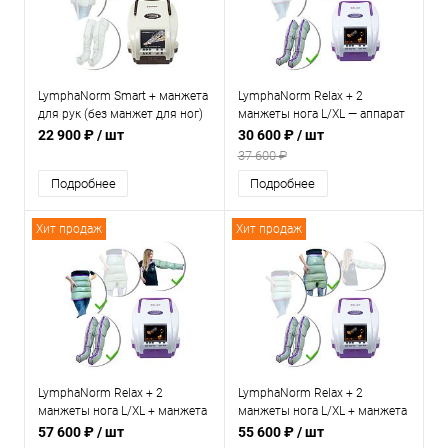
LymphaNorm Smart + манжета
LymphaNorm Relax + 2
для рук (без манжет для ног)
манжеты нога L/XL — аппарат
— аппарат для прессотерапии
для прессотерапии и
22 900 ₽
/ шт
30 600 ₽
/ шт
и лимфодренажа для дома
лимфодренажа для дома
37 600 ₽
Подробнее
Подробнее
Хит продаж
Хит продаж
LymphaNorm Relax + 2
LymphaNorm Relax + 2
манжеты нога L/XL + манжета
манжеты нога L/XL + манжета
рука + манжета талия XL/XXL
шорты — аппарат для
57 600 ₽
/ шт
55 600 ₽
/ шт
— аппарат для прессотерапии
прессотерапии и