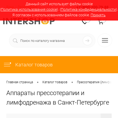
Данный сайт использует файлы cookie
Вход
Регистрация
+7 (800) 200-79-88
(
Политика использования cookie
). (
Политика конфиденциальности
).
Я согласен с использованием файлов cookie.
Принять
0
0
Каталог товаров
•
•
Главная страница
Каталог товаров
Прессотерапия (лимфодрен
Аппараты прессотерапии и
лимфодренажа в Санкт-Петербурге