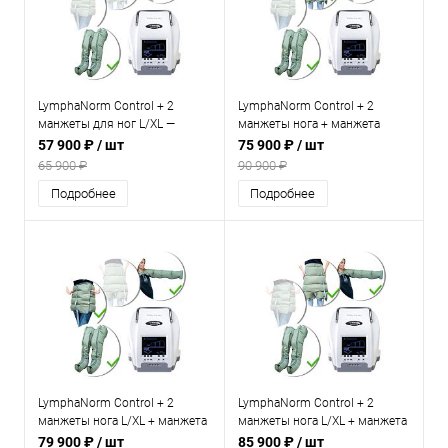
LymphaNorm Control + 2
LymphaNorm Control + 2
манжеты для ног L/XL —
манжеты нога + манжета
профессиональный аппарат
шорты — профессиональный
57 900 ₽
/ шт
75 900 ₽
/ шт
для прессотерапии и
аппарат для прессотерапии и
65 900 ₽
90 900 ₽
лимфодренажа для дома и
лимфодренажа для дома и
Подробнее
Подробнее
салона красоты
салона красоты
LymphaNorm Control + 2
LymphaNorm Control + 2
манжеты нога L/XL + манжета
манжеты нога L/XL + манжета
рука + манжета талия —
рука + шорты —
79 900 ₽
/ шт
85 900 ₽
/ шт