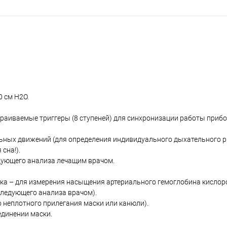
0 см H2O.
раиваемые триггеры (8 ступеней) для синхронизации работы приб
льных движений (для определения индивидуального дыхательного р
сна!).
едующего анализа лечащим врачом.
ка – для измерения насыщения артериального гемоглобина кислор
следующего анализа врачом).
о неплотного прилегания маски или канюли).
единении маски.