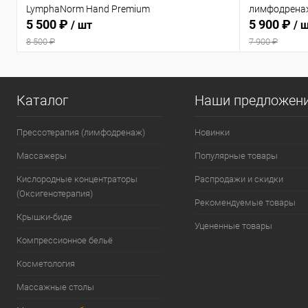
LymphaNorm Hand Premium
лимфодрена
5 500 ₽
5 900 ₽
/ шт
/ 
8 500 ₽
7 900 ₽
Каталог
Наши предложен
Прессотерапия (лимфодренаж)
Новинки
Массажеры
Популярные товары
Кислородные концентраторы
Распродажи и скидки
(Оксигенотерапия)
Рекомендуемые товары
Крышки-биде
Уцененные товары
Компрессионное бельё
Косметология
Массажные столы