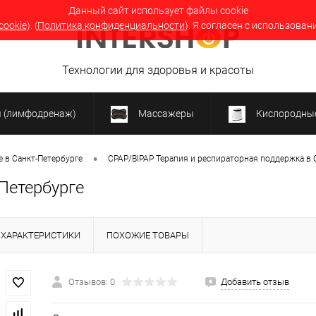
Данный сайт использует файлы cookie
cookie
). (
Политика конфиденциальности
). Я согласен с использован
Технологии для здоровья и красоты
я (лимфодренаж)
Массажеры
Кислородные
•
 в Санкт-Петербурге
CPAP/BIPAP Терапия и респираторная поддержка в 
Петербурге
ХАРАКТЕРИСТИКИ
ПОХОЖИЕ ТОВАРЫ
Отзывов: 0
Добавить отзыв