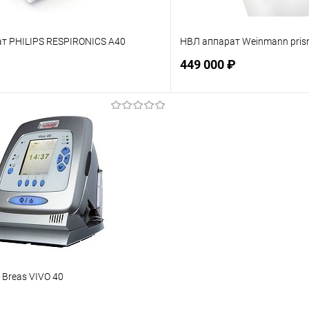
ат PHILIPS RESPIRONICS A40
НВЛ аппарат Weinmann pri
449 000 ₽
Подписаться
Подпис
ое
Недоступно
В избранное
 Breas VIVO 40