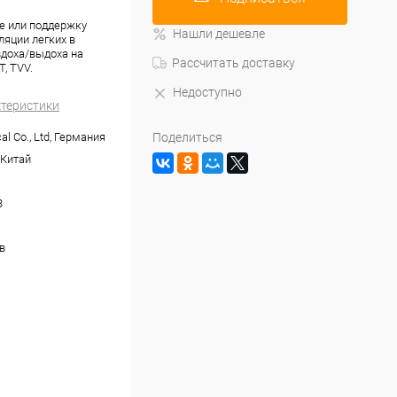
е или поддержку
Нашли дешевле
ляции легких в
вдоха/выдоха на
Рассчитать доставку
, TVV.
Недоступно
ктеристики
l Co., Ltd, Германия
Поделиться
 Китай
3
в