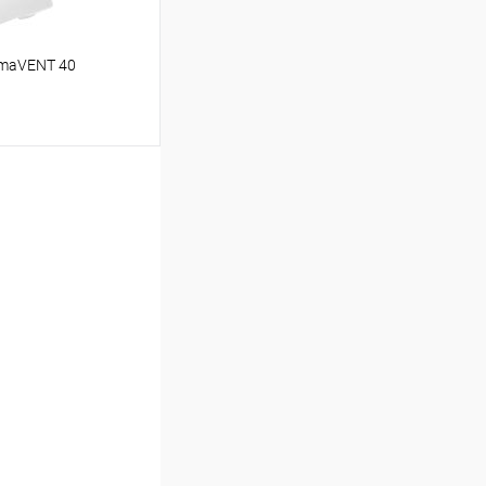
smaVENT 40
аться
Недоступно