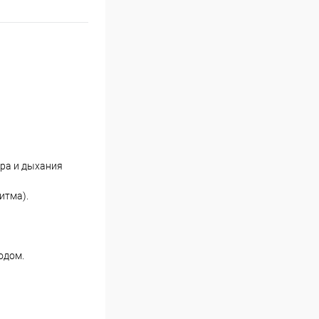
ора и дыхания
итма).
одом.