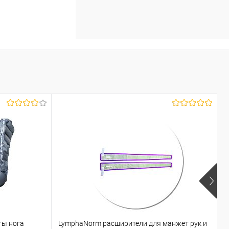
ты нога
LymphaNorm расширители для манжет рук и
L