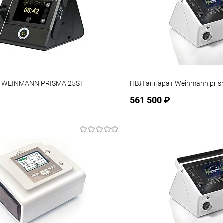
т WEINMANN PRISMA 25ST
НВЛ аппарат Weinmann pri
561 500 ₽
Подписаться
Подпис
ое
Недоступно
В избранное