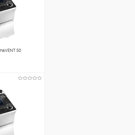
smaVENT 50
аться
Недоступно