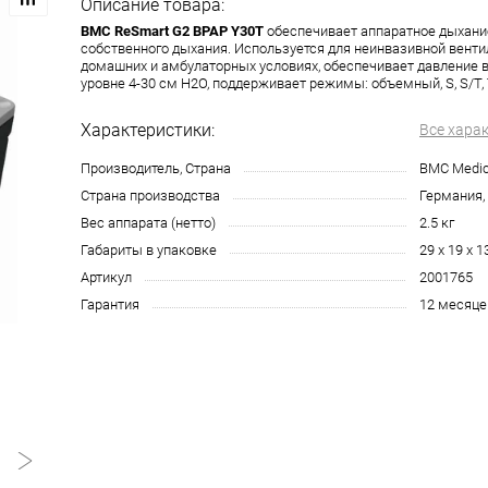
Описание товара:
BMC ReSmart G2 BPAP Y30T
обеспечивает аппаратное дыхани
собственного дыхания. Используется для неинвазивной венти
домашних и амбулаторных условиях, обеспечивает давление 
уровне 4-30 см H2O, поддерживает режимы: объемный, S, S/T, T
Характеристики:
Все хара
Производитель, Страна
BMC Medica
Страна производства
Германия,
Вес аппарата (нетто)
2.5 кг
Габариты в упаковке
29 х 19 х 1
Артикул
2001765
Гарантия
12 месяце