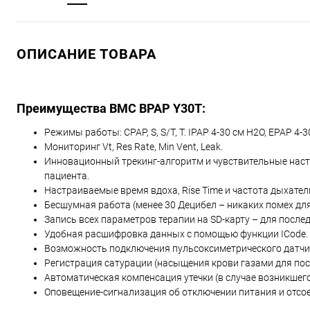
ОПИСАНИЕ ТОВАРА
Преимущества BMC BPAP Y30T:
Режимы работы: CPAP, S, S/T, T. IPAP 4-30 см H2O, EPAP 4-3
Мониторинг Vt, Res Rate, Min Vent, Leak.
Инновационный трекинг-алгоритм и чувствительные наст
пациента.
Настраиваемые время вдоха, Rise Time и частота дыхате
Бесшумная работа (менее 30 Децибел – никаких помех для 
Запись всех параметров терапии на SD-карту – для посл
Удобная расшифровка данных с помощью функции ICode.
Возможность подключения пульсоксиметрического датчи
Регистрация сатурации (насыщения крови газами для по
Автоматическая компенсация утечки (в случае возникшег
Оповещение-сигнализация об отключении питания и отсо